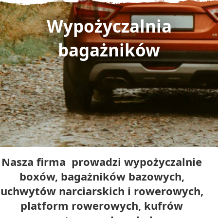
Wypożyczalnia
bagażników
Nasza firma prowadzi wypożyczalnie
boxów, bagażników bazowych,
uchwytów narciarskich i rowerowych,
platform rowerowych, kufrów